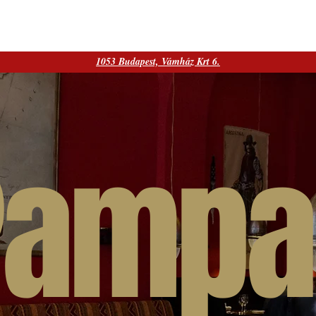
K
MENÜ
ASZTALFOGLALÁS
BOR 
1053 Budapest, Vámház Krt 6.
Pampa