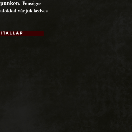
lapunkon.
F
enséges
talokkal várjuk kedves
ITALLAP