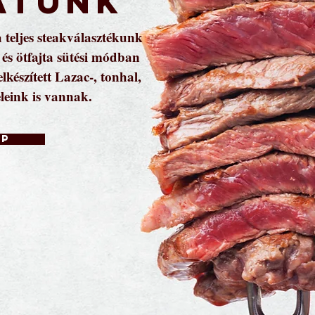
atunk
a teljes steakválasztékunk
s ötfajta sütési módban
lkészített Lazac-, tonhal,
eleink is vannak.
ap