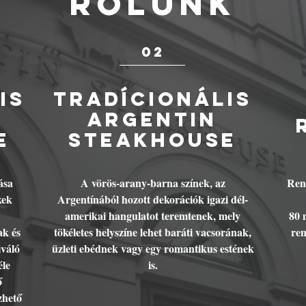
RÓLUNK
02
IS
TRADÍCIONÁLIS
ARGENTIN
e
steakhouse
ása
A vörös-arany-barna színek, az
Ren
kek
Argentínából hozott dekorációk igazi dél-
amerikai hangulatot teremtenek, mely
80 
ak és
tökéletes helyszíne lehet baráti vacsorának,
ren
iváló
üzleti ebédnek vagy egy romantikus estének
éle
is.
ő
zhető