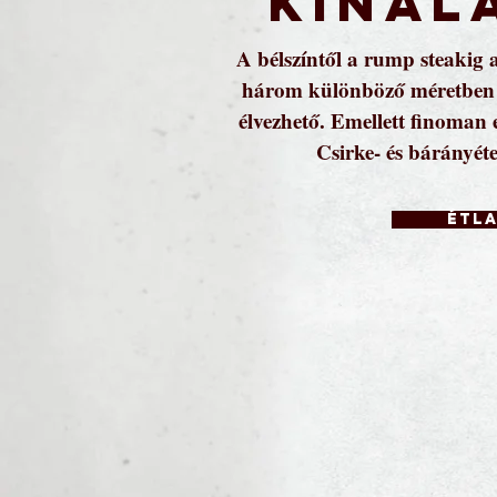
kínál
A bélszíntől a rump steakig 
három különböző méretben é
élvezhető. Emellett finoman e
Csirke- és bárányét
Étl