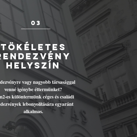
03
Tökéletes
rendezvény
helyszín
dezvényre vagy nagyobb társasággal
venné igénybe éttermünket?
m2-es különtermünk céges és családi
dezvények lebonyolítására egyaránt
alkalmas.