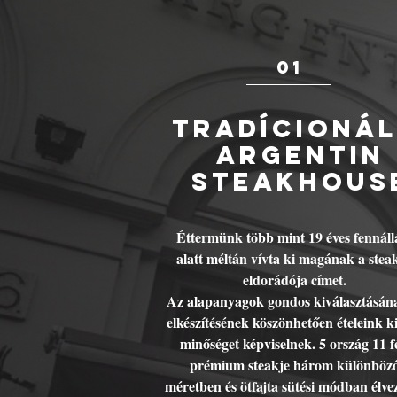
01
TRADÍCIONÁL
ARGENTIN
steakhous
Éttermünk több mint 19 éves fennáll
alatt méltán vívta ki magának a stea
eldorádója címet.
Az alapanyagok gondos kiválasztásán
elkészítésének köszönhetően ételeink k
minőséget képviselnek. 5 ország 11 f
prémium steakje három különböz
méretben és ötfajta sütési módban élve