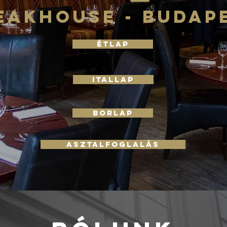
eakhouse - budap
Étlap
ITALLAP
BORLAP
ASZTALFOGLALÁS